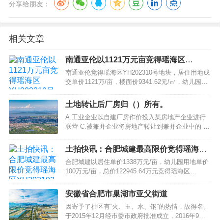
分享给朋友：
相关文章
南通亚伦以1121万元亩竞得瑶海区
YH202310号地块溢价率18%
南通亚伦竞得瑶海区YH202310号地块，居住用地成
交单价1121万/亩，楼面价9341.62元/㎡，幼儿园用
地成交单价100万/亩，总价7.10亿，溢价率
18.00%。 意向房企（5家）：安徽天阜、皖投、保
土地转让后厂房归（）所有。
利、龙湖、意禾； 瑶海区YH202310号位于瑶海区
A.工业企业以自建厂房作价投入某房地产企业进行
和平路与姑山路西北交口，面积70.72亩（居住
联营 C.被兼并企业将房地产转让到兼并企业中的 D.
62.62亩；幼儿园8.1亩），规划居住，容积…
以房抵债而发生房地产产权转让的 C.属于非营利性
且产权属于全体业主 A.政府承担大部分技术所需的
土拍快讯：合肥城建最高限价竞得瑶海区
资金，企业组织人才，技术创新成果归政府所有 B.
YH202102号地块自持租赁住房43600㎡
合肥城建以居住单价1338万元/亩，幼儿园用地单价
政府和企业组建共担风险的技术经济组织…
100万元/亩，总价122945.64万元竞得瑶海区
YH202102号地块。居住A地块楼面价10034.95元/
㎡，B地块楼面价9122.68元/㎡，溢价率28.65%，
安徽省合肥市巢湖市亚父街道
自持租赁住房43600㎡。 瑶海区YH202102号地块位
因寄予了社区有“火、玉、水、钢”的热情，故得名。
居临泉东路以南、通达路以东，面积达99.41亩，其
于2015年12月经市委市政府批准成立，2016年9月1
中居住用地91.28亩，幼…