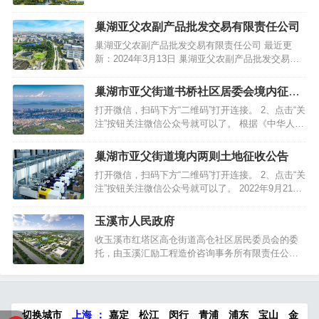
号正式挂牌。区域原沿河路、岗岭、洗耳池社区的
回…[详细] 洗耳池社区地处市中心，总面积2.1平方
巢湖亚父农副产品批发交易有限责任公司
公里。洗耳池社区历史文化悠久，据安徽《巢县
巢湖亚父农副产品批发交易有限责任公司 最近更
志》记载，老巢城东城门有一方池，叫洗耳池，池
新：2024年3月13日 巢湖亚父农副产品批发交易有
边有一条巷子叫牵牛巷。《巢…[详细] 亚父街道东
限责任公司 巢湖亚父农副产品批发交易有限责任公
炮营社区居委会位于…
司在安徽合肥巢湖市注册，至今已成立17年3个月5
巢湖市亚父街道书桥社区居委会境内征收
天，在法人房胜勇的带领下，公司目前处于存续状
土地预公告
打开微信，扫码下方“二维码”打开连接。 2、点击“关
态，如您需要巢湖亚父农副产品批发交易有限责任
注”按钮关注微信公众号就可以了。 根据《中华人民
公司的产品与服务，可到安徽省巢湖市裕溪路38号
共和国土地管理法》《中华人民共和国土地管理法
来访，…
实施条例》《安徽省实施中华人民共和国土地管理
巢湖市亚父街道境内两则土地征收公告
法办法》等法律法规相关规定，因公共利益需要，
打开微信，扫码下方“二维码”打开连接。 2、点击“关
拟对农民集体所有土地实施征收，现将有关情况公
注”按钮关注微信公众号就可以了。 2022年9月21
告如下： 本项目拟征收土地位于亚父街道书桥社区
日，安徽省人民政府以皖政地挂巢〔2022〕48号文
居委会境…
件批准，同意征收亚父街道义城社区居委会曹坊、
玉溪市人民政府
小徐、郭南、郭北居民小组集体土地，用于城镇建
收玉溪市红塔区高仓街道高仓社区居民委员会的委
设。根据《中华人民共和国土地管理法》第47条和
托，由玉溪汇励工程造价咨询事务所有限责任公司
《中华人民共和国土地管理法实施条例》第31条规
对“高仓社区“二道坝”集体土地出租”进行公开承租竞
定，现发布土地征收…
价，出租人于2022年9月7日下午15时在玉溪汇励工
程造价咨询事务所有限责任公司会议室举行公开承
租竞价，经公开竞价，确定成交单位如下： 出租
切换城市
上海
：
嘉定
松江
闵行
青浦
浦东
宝山
金