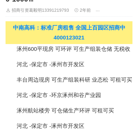
晋中
沈阳
济南
济宁
绵阳
石家庄
沧州
唐山
潍坊
德州
威海
烟台
青岛
福建：
福州
漳州
泉州
龙岩
西南：
昆明
招商引资葛毅明13391219793
2年前
合肥产业信息
南宁
华北：
沈阳
大连
海外园区：
印尼
泰国
越南
柬埔寨
马来西亚
新加坡
墨西哥
荷兰
美国
地产商：
灯塔瓴科
中南
中南高科：标准厂房租售 全国上百园区招商中
高科
华夏幸福
联东U谷
万洋
均和
平谦迈高
咨询热线：
400-
0123-021
4000123021
涿州600平现房 可环评 可生产组装仓储 无税收
河北 -保定市 -涿州市开发区
丰台周边现房 可生产组装科研 业态松 可租可买
河北 -保定市 -环京涿州和谷产业园
涿州航站楼旁 可仓储生产环评 可租可买
河北 -保定市 -涿州市开发区