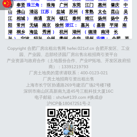
人：玉溪市红塔区高仓街道高仓社区居民委员会 代
山
奉贤
珠三角：
珠海
广州
东莞
江门
惠州
肇庆
中
理机构：玉溪汇励工程造价咨询…
山
佛山
清远
江苏
：
盐城
苏州
（
常熟
太仓
昆山
吴
江
相城
）
南通
宜兴
镇江
泰州
靖江
扬州
扬中
丹
阳
常州
无锡
南京
徐州
浙江：
嘉兴
（
嘉善
平湖
南
湖
桐乡
海盐
秀洲
）
杭州
湖州
（
德清
南浔
长
兴
）
宁波
绍兴
台州
衢州
金华
温州
安徽
：
合肥
芜
湖
滁州
马鞍山
六安
淮南
宣城
中部：
南昌
郑州
洛
Copyright 合肥厂房出租出售网 hefei.021cf.cn 合肥开发区、工业
阳
新密
武汉
宜昌
襄阳
重庆
成都
德阳
长沙
株洲
园、产业园、总部经济园厂房出售出租招商引资平台
湘潭
西安
京津冀鲁：
北京
天津
廊坊
（
固安
香河
大
产业资源与政府合作（土地股份合作、产业IP拓地、开发区政府招
厂
永清
三河
霸州
）
保定
（
涿州
涞水
）
太原
晋中
商）：13391219793
沈阳
济南
济宁
绵阳
石家庄
沧州
唐山
潍坊
德州
厂房土地类的需求请联系：400-0123-021
威海
烟台
青岛
厂房土地招商引资出租出售
福建：
福州
漳州
泉州
龙岩
西南：
昆
上海市长宁区协通路269号建滔广场2号楼7楼
明
南宁
华北：
沈阳
大连
海外园区：
印尼
泰国
越南
深圳市南山区高新南九道45号三航科技大厦16C
柬埔寨
马来西亚
新加坡
墨西哥
荷兰
美国
地产商：
灯
电子邮箱：shcfw#139.com #换成@
塔瓴科
中南高科
华夏幸福
联东U谷
万洋
均和
平谦迈
沪ICP备18047251号-2
高
咨询热线：
400-0123-021