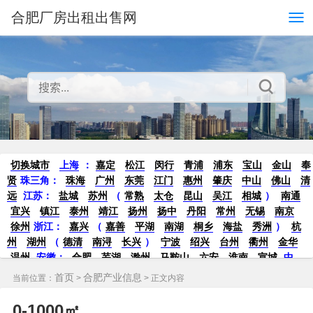
合肥厂房出租出售网
切换城市
上海
：
嘉定
松江
闵行
青浦
浦东
宝山
金山
奉
贤
珠三角：
珠海
广州
东莞
江门
惠州
肇庆
中山
佛山
清
远
江苏
：
盐城
苏州
（
常熟
太仓
昆山
吴江
相城
）
南通
宜兴
镇江
泰州
靖江
扬州
扬中
丹阳
常州
无锡
南京
徐州
浙江：
嘉兴
（
嘉善
平湖
南湖
桐乡
海盐
秀洲
）
杭
州
湖州
（
德清
南浔
长兴
）
宁波
绍兴
台州
衢州
金华
温州
安徽
：
合肥
芜湖
滁州
马鞍山
六安
淮南
宣城
中
部：
南昌
郑州
洛阳
新密
武汉
宜昌
襄阳
重庆
成都
德
首页
合肥产业信息
当前位置：
>
> 正文内容
阳
长沙
株洲
湘潭
西安
京津冀鲁：
北京
天津
廊坊
（
固
安
香河
大厂
永清
三河
霸州
）
保定
（
涿州
涞水
）
太原
0-1000㎡